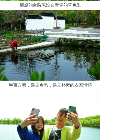
蜿蜒的台阶淹没在青翠的草色里
半亩方塘，遇见乡愁，遇见朴素的农家情怀