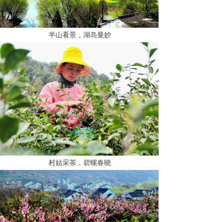
半山看景，湖岛曼妙
村姑采茶，碧螺春晓