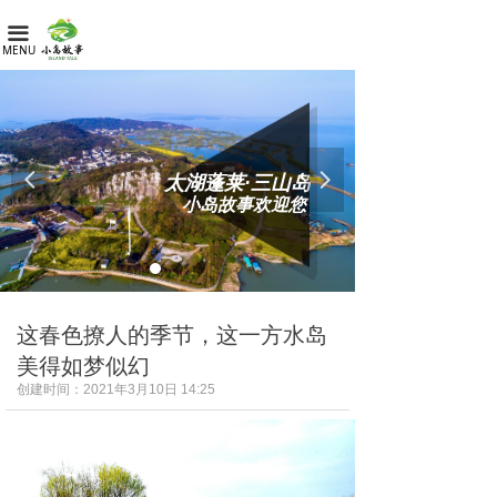
首页
끀
MENU
新闻资讯
客房预订
农家风物
넳
넲
太湖蓬莱·三山岛
小岛故事欢迎您
人文景点
联系我们
外卖配送
这春色撩人的季节，这一方水岛
美得如梦似幻
创建时间：
2021年3月10日
14:25