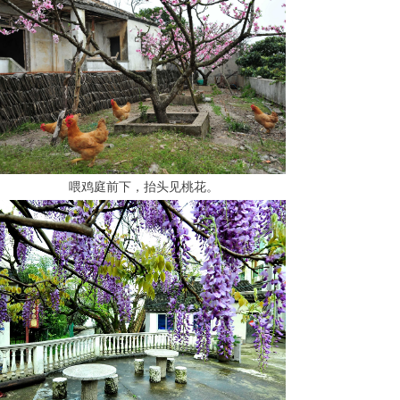
喂鸡庭前下，抬头见桃花。